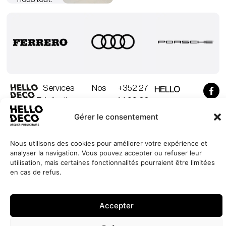
Nos
Services
+352 27
HELLO
engagements
Réalisations
44 99 88
DECO
Jobs
À propos
contact@hello-
1, Millewee
Demander
Gérer le consentement
un devis
Contact
deco.com
L-8552
Oberpallen
Nous utilisons des cookies pour améliorer votre expérience et
Luxembourg
analyser la navigation. Vous pouvez accepter ou refuser leur
utilisation, mais certaines fonctionnalités pourraient être limitées
en cas de refus.
Politique de
Site réalisé par
LINC
© 2026 HELLO
confidentialité
DECO. une société
Politique de cookies
de
DG Group
Mentions légales
Accepter