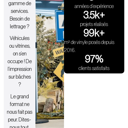
gamme de
années d’expérience
services.
3.5
k+
Besoin de
projets réalisés
lettrage ?
100
k+
Véhicules
m² de vinyle posés depuis
ou vitrines,
2016.
on s’en
98
%
occupe ! De
clients satisfaits
l’impression
sur bâches
?
Le grand
format ne
nous fait pas
peur. Dites-
nous tout.