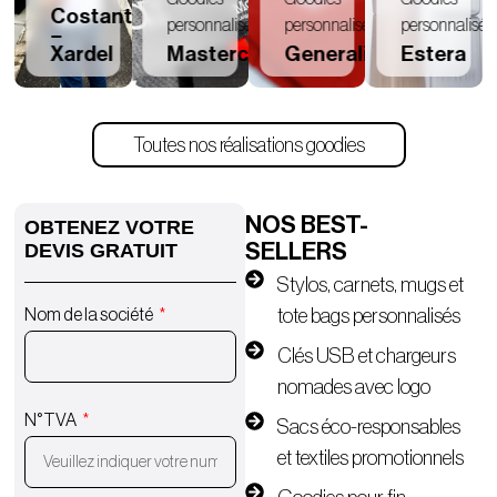
Costantini
personnalisés
personnalisés
personnalisés
–
Xardel
Mastercraft
Generali
Estera
Toutes nos réalisations goodies
NOS BEST-
OBTENEZ VOTRE
SELLERS
DEVIS GRATUIT
Stylos, carnets, mugs et
tote bags personnalisés
Nom de la société
Clés USB et chargeurs
nomades avec logo
N°TVA
Sacs éco-responsables
et textiles promotionnels