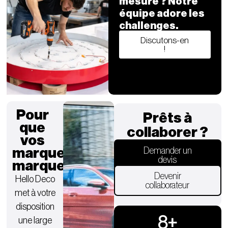
mesure ? Notre
équipe adore les
challenges.
Discutons-en
!
Pour
Prêts à
que
collaborer ?
vos
marques
Demander un
devis
marquent.
Devenir
Hello Deco
collaborateur
met à votre
disposition
9
+
une large