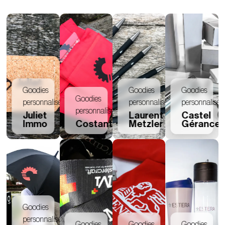
Goodies
Goodies
Goodies
Goodies
personnalisés
personnalisés
personnalisés
personnalisés
Juliet
Laurent
Castel
Immo
Costantini
Metzler
Gérance
Goodies
personnalisés
Goodies
Goodies
Goodies