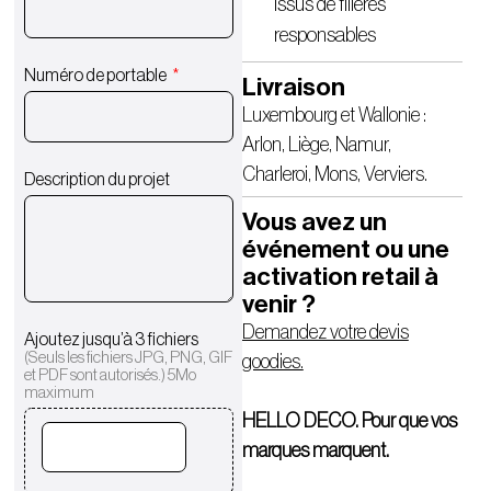
issus de filières
responsables
Numéro de portable
Livraison
Luxembourg et Wallonie :
Arlon, Liège, Namur,
Charleroi, Mons, Verviers.
Description du projet
Vous avez un
événement ou une
activation retail à
venir ?
Demandez votre devis
Ajoutez jusqu’à 3 fichiers
(Seuls les fichiers JPG, PNG, GIF
goodies.
et PDF sont autorisés.) 5Mo
maximum
HELLO DECO. Pour que vos
marques marquent.