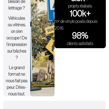
Besoin de
projets réalisés
lettrage ?
100
k+
Véhicules
m² de vinyle posés depuis
ou vitrines,
2016.
on s’en
98
%
occupe ! De
clients satisfaits
l’impression
sur bâches
?
Le grand
format ne
nous fait pas
peur. Dites-
nous tout.