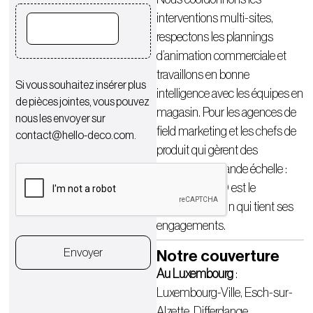
interventions multi-sites,
respectons les plannings
d’animation commerciale et
travaillons en bonne
Si vous souhaitez insérer plus
intelligence avec les équipes en
de pièces jointes, vous pouvez
magasin. Pour les agences de
nous les envoyer sur
field marketing et les chefs de
contact@hello-deco.com
.
produit qui gèrent des
opérations à grande échelle :
HELLO DECO est le
partenaire terrain qui tient ses
engagements.
Envoyer
Notre couverture
Au Luxembourg
:
Luxembourg-Ville, Esch-sur-
Alzette, Differdange,