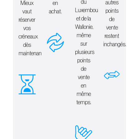
du
autres
Mieux
en
Luxembourg
points
vaut
achat.
et de la
de
réserver
Wallonie,
vente
vos
même
restent
créneaux
sur
inchangés.
dès
plusieurs
maintenant.
points
de
vente
en
même
temps.