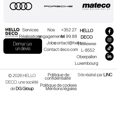
Nos
Services
+352 27
HELLO
engagements
Réalisations
44 99 88
DECO
Jobs
À propos
contact@hello-
1, Millewee
Demander
un devis
Contact
deco.com
L-8552
Oberpallen
Luxembourg
Politique de
Site réalisé par
LINC
© 2026 HELLO
confidentialité
DECO. une société
Politique de cookies
de
DG Group
Mentions légales