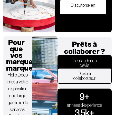
Discutons-en
!
Pour
Prêts à
que
collaborer ?
vos
marques
Demander un
devis
marquent.
Devenir
Hello Deco
collaborateur
met à votre
disposition
9
+
une large
gamme de
années d’expérience
services.
3.5
k+