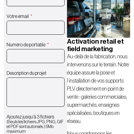
Votre email
Activation retail et
Numéro de portable
field marketing
Au-delà de la fabrication, nous
intervenons sur le terrain. Notre
équipe assure la pose et
Description du projet
l’installation de vos supports
PLV directement en point de
vente : galeries commerciales,
supermarchés, enseignes
spécialisées, boutiques en
Ajoutez jusqu’à 3 fichiers
réseau.
(Seuls les fichiers JPG, PNG, GIF
et PDF sont autorisés.) 5Mo
maximum
Nous coordonnons les