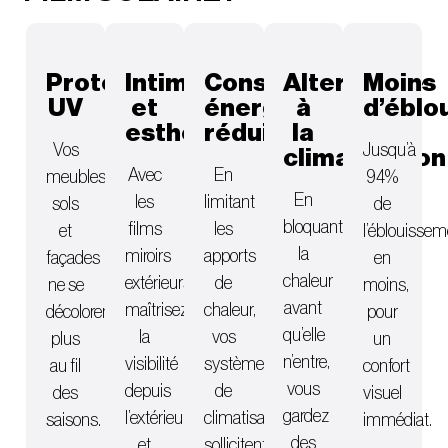
Protection
Intimité
Consommation
Alternative
Moins
UV
et
énergétique
à
d’éblo
esthétique
réduite
la
Vos
Jusqu’à
climatisation
Avec
En
meubles,
94%
En
les
limitant
sols
de
bloquant
films
les
et
l’éblouissem
la
miroirs
apports
façades
en
chaleur
extérieurs,
de
ne se
moins,
avant
maîtrisez
chaleur,
décolorent
pour
qu’elle
la
vos
plus
un
n’entre,
visibilité
systèmes
au fil
confort
vous
depuis
de
des
visuel
gardez
l’extérieur
climatisation
saisons.
immédiat.
des
et
sollicitent