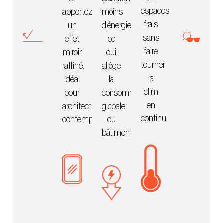
espaces
apportez
moins
frais
un
d’énergie,
sans
effet
ce
faire
miroir
qui
tourner
raffiné,
allège
la
idéal
la
clim
pour
consommation
en
architecture
globale
continu.
contemporaine.
du
bâtiment.