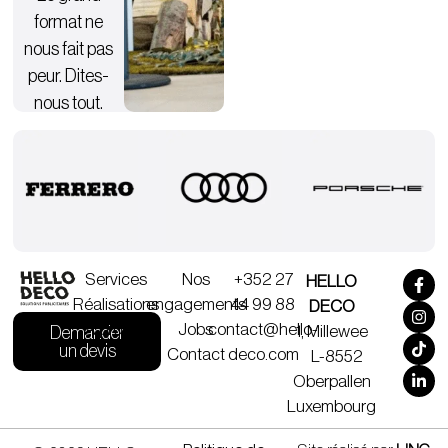
format ne
nous fait pas
peur. Dites-
nous tout.
Nos
Services
+352 27
HELLO
engagements
Réalisations
44 99 88
DECO
Jobs
À propos
contact@hello-
1, Millewee
Demander
un devis
Contact
deco.com
L-8552
Oberpallen
Luxembourg