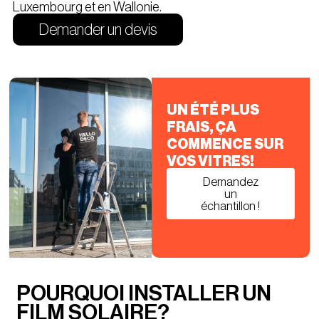
Luxembourg et en Wallonie.
Demander un devis
UN ÉTÉ PLUS
FRAIS, ÇA
COMMENCE SUR
VOS VITRES!
Demandez
un
échantillon !
POURQUOI INSTALLER UN
FILM SOLAIRE?