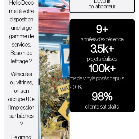
Devenir
Hello Deco
collaborateur
met à votre
disposition
9
+
une large
gamme de
années d’expérience
services.
3.5
k+
Besoin de
projets réalisés
lettrage ?
100
k+
Véhicules
m² de vinyle posés depuis
ou vitrines,
2016.
on s’en
98
%
occupe ! De
clients satisfaits
l’impression
sur bâches
?
Le grand