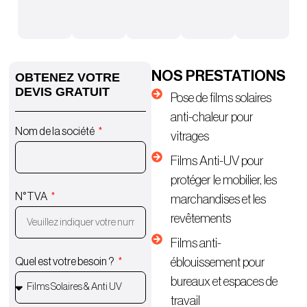
NOS PRESTATIONS
OBTENEZ VOTRE
DEVIS GRATUIT
Pose de films solaires
anti-chaleur pour
Nom de la société
vitrages
Films Anti-UV pour
protéger le mobilier, les
N°TVA
marchandises et les
revêtements
Films anti-
éblouissement pour
Quel est votre besoin ?
bureaux et espaces de
travail