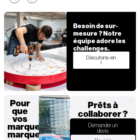
Besoin de sur-
mesure ? Notre
équipe adore les
challenges.
Discutons-en
!
Pour
Prêts à
que
collaborer ?
vos
marques
Demander un
devis
marquent.