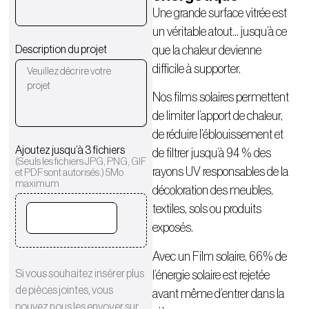
Une grande surface vitrée est
un véritable atout… jusqu’à ce
Description du projet
que la chaleur devienne
difficile à supporter.
Nos films solaires permettent
de limiter l’apport de chaleur,
de réduire l’éblouissement et
Ajoutez jusqu’à 3 fichiers
de filtrer jusqu’à 94 % des
(Seuls les fichiers JPG, PNG, GIF
rayons UV responsables de la
et PDF sont autorisés.) 5Mo
maximum
décoloration des meubles,
textiles, sols ou produits
exposés.
Avec un Film solaire, 66% de
Si vous souhaitez insérer plus
l’énergie solaire est rejetée
de pièces jointes, vous
avant même d’entrer dans la
pouvez nous les envoyer sur