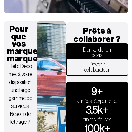
Pour
Prêts à
que
collaborer ?
vos
marques
Demander un
devis
marquent.
Devenir
Hello Deco
collaborateur
met à votre
disposition
9
+
une large
gamme de
années d’expérience
services.
3.5
k+
Besoin de
projets réalisés
lettrage ?
100
k+