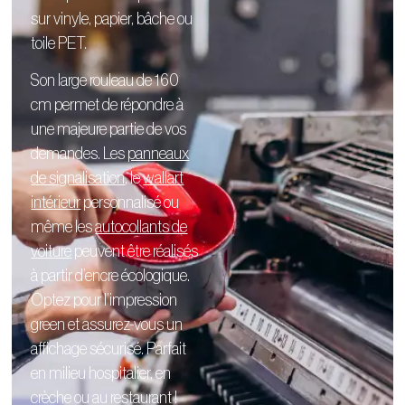
sur vinyle, papier, bâche ou
toile PET.
Son large rouleau de 160
cm permet de répondre à
une majeure partie de vos
demandes. Les
panneaux
de signalisation
, le
wallart
intérieur
personnalisé
ou
même les
autocollants de
voiture
peuvent être réalisés
à partir d’encre écologique.
Optez pour l’impression
green et assurez-vous un
affichage sécurisé. Parfait
en milieu hospitalier, en
crèche ou au restaurant !