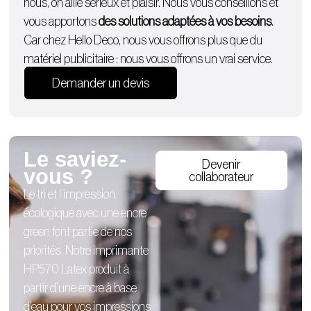
nous, on allie sérieux et plaisir. Nous vous conseillons et
vous apportons
des solutions adaptées à vos besoins
.
Car chez Hello Deco, nous vous offrons plus que du
matériel publicitaire : nous vous offrons un vrai service.
Demander un devis
Le saviez-
Devenir
vous ?
collaborateur
Le tri et l’impression
écologique avec une encre
green font partie de nos
priorités. Notre imprimante
HP570 Latex produit à
partir d’une encre à base
d’eau pour vos impressions