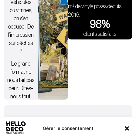
Véhicules
m² de vinyle posés depuis
ou vitrines,
2016.
on s’en
98
%
occupe ! De
clients satisfaits
l’impression
sur bâches
?
Le grand
format ne
nous fait pas
peur. Dites-
nous tout.
Gérer le consentement