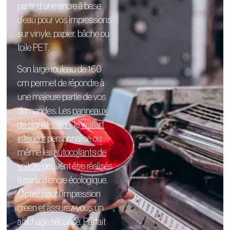
partir d’une encre à base
d’eau pour vos impressions
sur vinyle, papier, bâche ou
toile PET.
Son large rouleau de 160
cm permet de répondre à
une majeure partie de vos
demandes. Les
panneaux
de signalisation
, le
wallart
intérieur
personnalisé
ou
même les
autocollants de
voiture
peuvent être réalisés
à partir d’encre écologique.
Optez pour l’impression
green et assurez-vous un
affichage sécurisé. Parfait