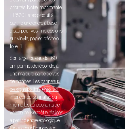
priorités. Notre imprimante
HP570 Latex produit à
partir d’une encre à base
d’eau pour vos impressions
sur vinyle, papier, bâche ou
toile PET.
Son large rouleau de 160
cm permet de répondre à
une majeure partie de vos
demandes. Les
panneaux
de signalisation
, le
wallart
intérieur
personnalisé
ou
même les
autocollants de
voiture
peuvent être réalisés
à partir d’encre écologique.
Optez pour l’impression