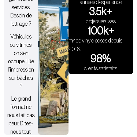
années d’expérience
services.
3.5
k+
Besoin de
projets réalisés
lettrage ?
100
k+
Véhicules
m² de vinyle posés depuis
ou vitrines,
2016.
on s’en
98
%
occupe ! De
clients satisfaits
l’impression
sur bâches
?
Le grand
format ne
nous fait pas
peur. Dites-
nous tout.