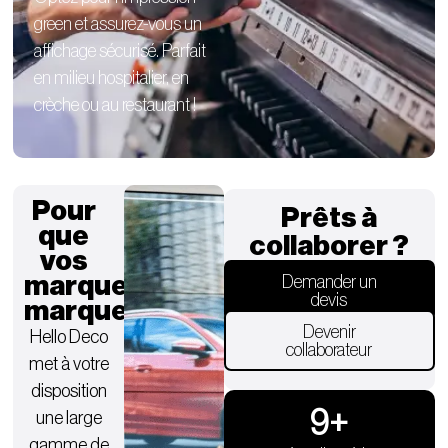
green et assurez-vous un
affichage sécurisé. Parfait
en milieu hospitalier, en
crèche ou au restaurant !
Pour
Prêts à
que
collaborer ?
vos
marques
Demander un
devis
marquent.
Devenir
Hello Deco
collaborateur
met à votre
disposition
9
+
une large
gamme de