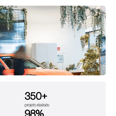
350
+
projets réalisés
98
%