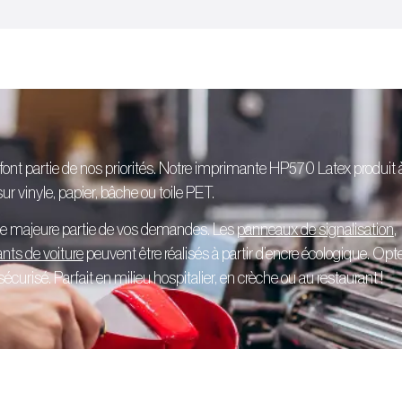
 font partie de nos priorités. Notre imprimante HP570 Latex produit 
r vinyle, papier, bâche ou toile PET.
ne majeure partie de vos demandes. Les
panneaux de signalisation
,
ants de voiture
peuvent être réalisés à partir d’encre écologique. Opt
curisé. Parfait en milieu hospitalier, en crèche ou au restaurant !