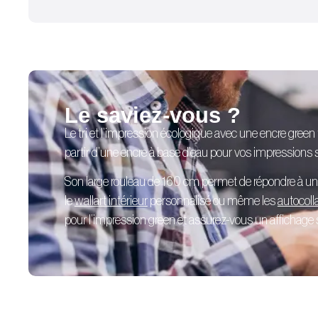
Le saviez-vous ?
Le tri et l’impression écologique avec une encre green
partir d’une encre à base d’eau pour vos impressions su
Son large rouleau de 160 cm permet de répondre à u
le
wallart intérieur
personnalisé
ou même les
autocoll
pour l’impression green et assurez-vous un affichage sé