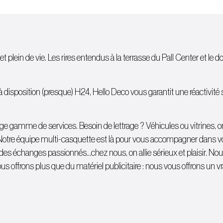
et plein de vie. Les rires entendus à la terrasse du Pall Center et le d
isposition (presque) H24, Hello Deco vous garantit une réactivité sans
 large gamme de services. Besoin de lettrage ?
Véhicules
ou
vitrines
, 
Notre équipe multi-casquette est là pour vous accompagner dans votr
 à des échanges passionnés…chez nous, on allie sérieux et plaisir. N
s offrons plus que du matériel publicitaire : nous vous offrons un vra