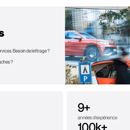
s
vices. Besoin de lettrage ?
bâches ?
9
+
années d’expérience
100
k+