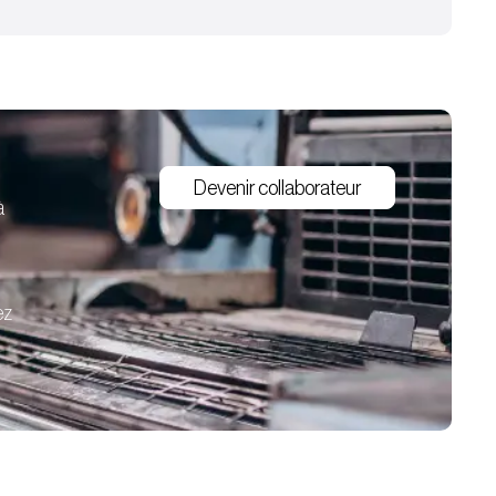
Devenir collaborateur
à
ez