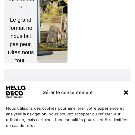
?
Le grand
format ne
nous fait
pas peur.
Dites-nous
tout.
Gérer le consentement
Nous utilisons des cookies pour améliorer votre expérience et
Nos
Services
+352 27
analyser la navigation. Vous pouvez accepter ou refuser leur
HELLO
utilisation, mais certaines fonctionnalités pourraient être limitées
engagements
Réalisations
44 99 88
DECO
en cas de refus.
Jobs
À propos
contact@hello-
1, Millewee
Demander