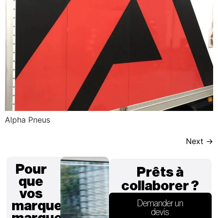
Alpha Pneus
Next
→
Pour
Prêts à
que
collaborer ?
vos
marques
Demander un
devis