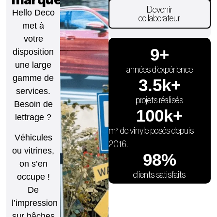
marquent.
Devenir
Hello Deco
collaborateur
met à
votre
9
+
disposition
une large
années d’expérience
gamme de
3.5
k+
services.
projets réalisés
Besoin de
100
k+
lettrage ?
m² de vinyle posés depuis
Véhicules
2016.
ou vitrines,
98
%
on s’en
clients satisfaits
occupe !
De
l’impression
sur bâches