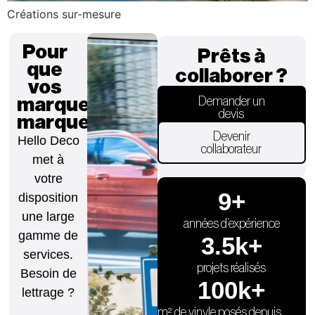
Créations sur-mesure
Pour
Prêts à
que
collaborer ?
vos
marques
Demander un
devis
marquent.
Devenir
Hello Deco
collaborateur
met à
votre
9
+
disposition
une large
années d’expérience
gamme de
3.5
k+
services.
projets réalisés
Besoin de
100
k+
lettrage ?
m² de vinyle posés depuis