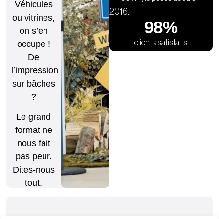
Véhicules
2016.
ou vitrines,
98
%
on s’en
clients satisfaits
occupe !
De
l’impression
sur bâches
?
Le grand
format ne
nous fait
pas peur.
Dites-nous
tout.