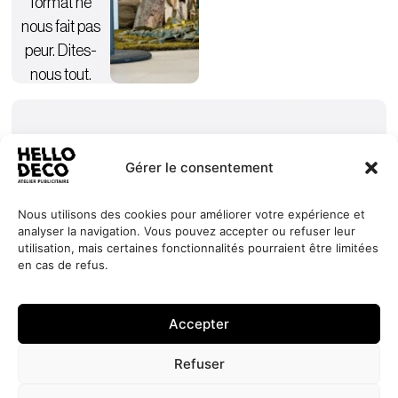
format ne
nous fait pas
peur. Dites-
nous tout.
Gérer le consentement
Nous utilisons des cookies pour améliorer votre expérience et
analyser la navigation. Vous pouvez accepter ou refuser leur
Nos
Services
+352 27
HELLO
utilisation, mais certaines fonctionnalités pourraient être limitées
engagements
Réalisations
44 99 88
DECO
en cas de refus.
Jobs
À propos
contact@hello-
1, Millewee
Demander
un devis
Contact
deco.com
L-8552
Accepter
Oberpallen
Luxembourg
Refuser
Politique de
Site réalisé par
LINC
© 2026 HELLO
confidentialité