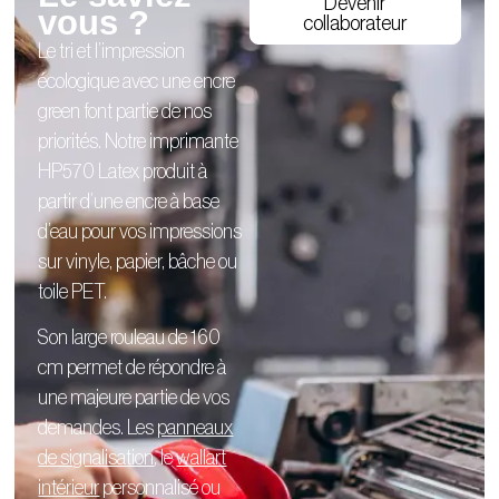
Devenir
vous ?
collaborateur
Le tri et l’impression
écologique avec une encre
green font partie de nos
priorités. Notre imprimante
HP570 Latex produit à
partir d’une encre à base
d’eau pour vos impressions
sur vinyle, papier, bâche ou
toile PET.
Son large rouleau de 160
cm permet de répondre à
une majeure partie de vos
demandes. Les
panneaux
de signalisation
, le
wallart
intérieur
personnalisé
ou