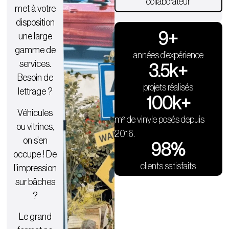
collaborateur
met à votre
disposition
9
+
une large
gamme de
années d’expérience
services.
3.5
k+
Besoin de
projets réalisés
lettrage ?
100
k+
Véhicules
m² de vinyle posés depuis
ou vitrines,
2016.
on s’en
98
%
occupe ! De
clients satisfaits
l’impression
sur bâches
?
Le grand