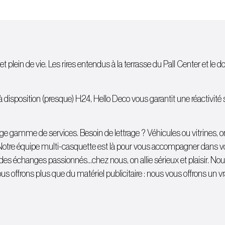
et plein de vie. Les rires entendus à la terrasse du Pall Center et le d
isposition (presque) H24, Hello Deco vous garantit une réactivité sans
 large gamme de services. Besoin de lettrage ?
Véhicules
ou
vitrines
, 
Notre équipe multi-casquette est là pour vous accompagner dans votr
 à des échanges passionnés…chez nous, on allie sérieux et plaisir. N
s offrons plus que du matériel publicitaire : nous vous offrons un vra