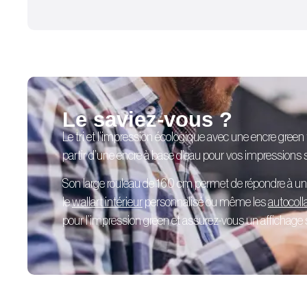
Le saviez-vous ?
Le tri et l’impression écologique avec une encre green
partir d’une encre à base d’eau pour vos impressions su
Son large rouleau de 160 cm permet de répondre à u
le
wallart intérieur
personnalisé
ou même les
autocoll
pour l’impression green et assurez-vous un affichage sé