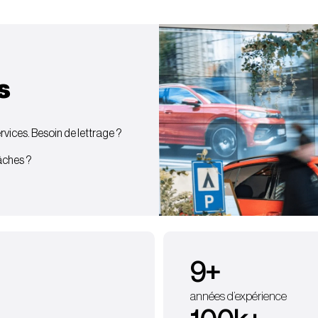
s
vices. Besoin de lettrage ?
bâches ?
9
+
années d’expérience