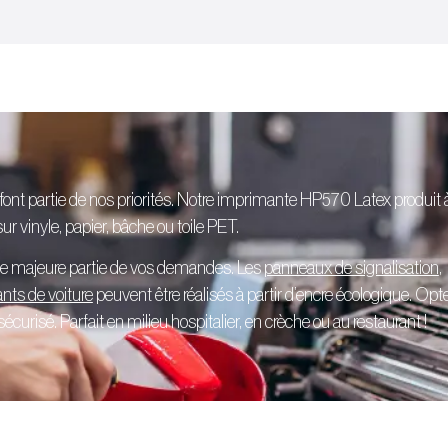
 font partie de nos priorités. Notre imprimante HP570 Latex produit 
r vinyle, papier, bâche ou toile PET.
ne majeure partie de vos demandes. Les
panneaux de signalisation
,
ants de voiture
peuvent être réalisés à partir d’encre écologique. Opt
curisé. Parfait en milieu hospitalier, en crèche ou au restaurant !