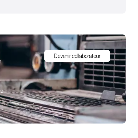
Devenir collaborateur
à
ez