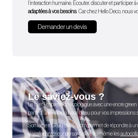
l’interaction humaine. Écouter, discuter et participer
adaptées à vos besoins
. Car chez Hello Deco, nous vou
Demander un devis
Le saviez-vous ?
Le tri et l’impression écologique avec une encre green
partir d’une encre à base d’eau pour vos impressions su
Son large rouleau de 160 cm permet de répondre à u
le
wallart intérieur
personnalisé
ou même les
autocoll