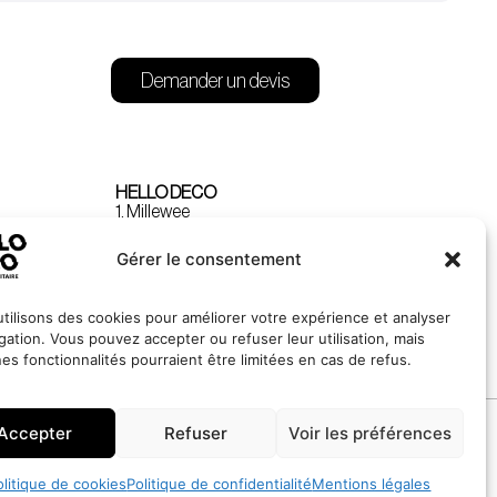
Demander un devis
HELLO DECO
1, Millewee
L-8552 Oberpallen
Luxembourg
Gérer le consentement
tilisons des cookies pour améliorer votre expérience et analyser
igation. Vous pouvez accepter ou refuser leur utilisation, mais
nes fonctionnalités pourraient être limitées en cas de refus.
Accepter
Refuser
Voir les préférences
Site réalisé par
LINC
olitique de cookies
Politique de confidentialité
Mentions légales