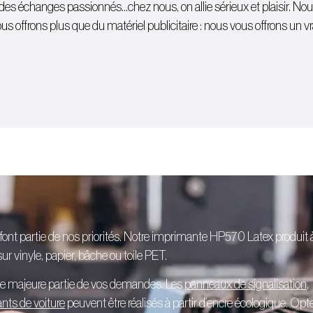
 à des échanges passionnés…chez nous, on allie sérieux et plaisir. N
s offrons plus que du matériel publicitaire : nous vous offrons un vra
 font partie de nos priorités. Notre imprimante HP570 Latex produit 
r vinyle, papier, bâche ou toile PET.
ne majeure partie de vos demandes. Les
panneaux de signalisation
,
ants de voiture
peuvent être réalisés à partir d’encre écologique. Opt