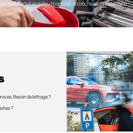
curisé. Parfait en milieu hospitalier, en crèche ou au restaurant !
s
vices. Besoin de lettrage ?
bâches ?