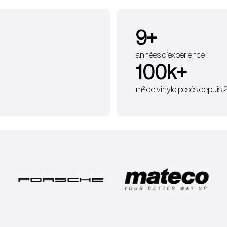
9
+
années d’expérience
100
k+
m² de vinyle posés depuis 