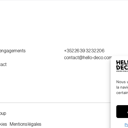
 engagements
+352 26 39 32 32 206
contact@hello-deco.com
act
Nous u
la nav
certai
oup
kies
Mentions légales
P