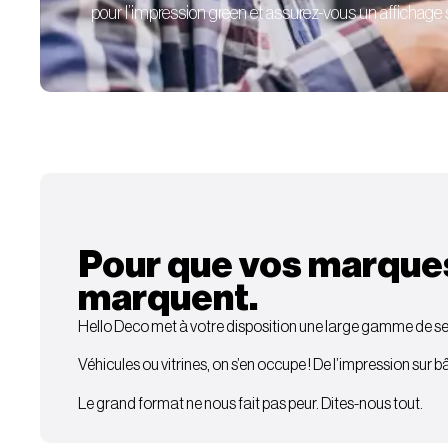
pour l’impression green et assurez-vous un affichage sé
Pour que vos marque
marquent.
Hello Deco met à votre disposition une large gamme de ser
Véhicules ou vitrines, on s’en occupe ! De l’impression sur 
Le grand format ne nous fait pas peur. Dites-nous tout.