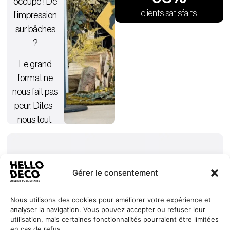
occupe ! De
clients satisfaits
l’impression
sur bâches
?
Le grand
format ne
nous fait pas
peur. Dites-
nous tout.
Gérer le consentement
Nous utilisons des cookies pour améliorer votre expérience et
analyser la navigation. Vous pouvez accepter ou refuser leur
Nos
Services
+352 27
HELLO
utilisation, mais certaines fonctionnalités pourraient être limitées
engagements
Réalisations
44 99 88
DECO
en cas de refus.