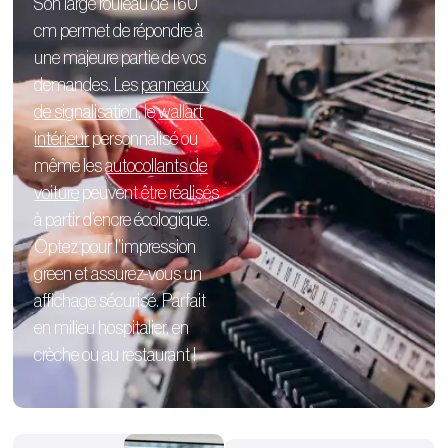
Son large rouleau de 160
cm permet de répondre à
une majeure partie de vos
demandes. Les
panneaux
de signalisation
, le
wallart
intérieur
personnalisé
ou
même les
autocollants de
voiture
peuvent être réalisés
à partir d’encre écologique.
Optez pour l’impression
green et assurez-vous un
affichage sécurisé. Parfait
en milieu hospitalier, en
crèche ou au restaurant !