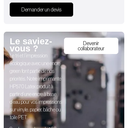
Demander un devis
Le saviez-
Devenir
vous ?
collaborateur
Le tri et l’impression
écologique avec une encre
green font partie de nos
priorités. Notre imprimante
HP570 Latex produit à
partir d’une encre à base
d’eau pour vos impressions
sur vinyle, papier, bâche ou
toile PET.