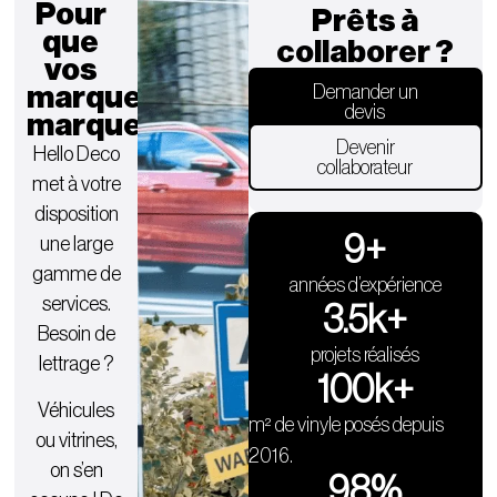
Pour
Prêts à
que
collaborer ?
vos
marques
Demander un
devis
marquent.
Devenir
Hello Deco
collaborateur
met à votre
disposition
9
+
une large
gamme de
années d’expérience
services.
3.5
k+
Besoin de
projets réalisés
lettrage ?
100
k+
Véhicules
m² de vinyle posés depuis
ou vitrines,
2016.
on s’en
98
%