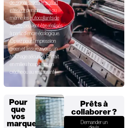
de signalisation
, le
wallart
intérieur
personnalisé
ou
même les
autocollants de
voiture
peuvent être réalisés
à partir d’encre écologique.
Optez pour l’impression
green et assurez-vous un
affichage sécurisé. Parfait
en milieu hospitalier, en
crèche ou au restaurant !
Pour
Prêts à
que
collaborer ?
vos
marques
Demander un
devis