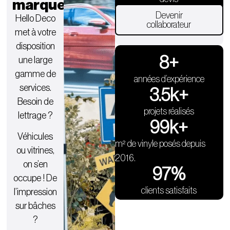
marquent.
Devenir
Hello Deco
collaborateur
met à votre
disposition
9
+
une large
gamme de
années d’expérience
services.
3.5
k+
Besoin de
projets réalisés
lettrage ?
100
k+
Véhicules
m² de vinyle posés depuis
ou vitrines,
2016.
on s’en
98
%
occupe ! De
clients satisfaits
l’impression
sur bâches
?