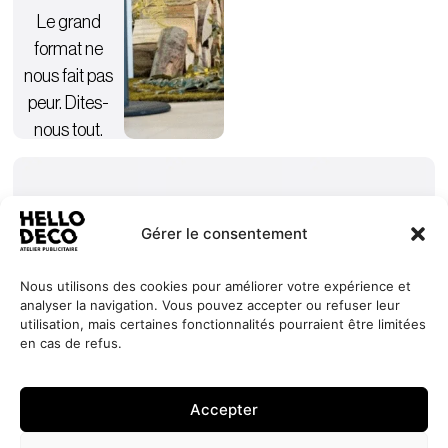
Le grand
format ne
nous fait pas
peur. Dites-
nous tout.
Gérer le consentement
Nous utilisons des cookies pour améliorer votre expérience et
analyser la navigation. Vous pouvez accepter ou refuser leur
Nos
Services
+352 27
HELLO
utilisation, mais certaines fonctionnalités pourraient être limitées
engagements
Réalisations
44 99 88
DECO
en cas de refus.
Jobs
À propos
contact@hello-
1, Millewee
Demander
un devis
Contact
deco.com
L-8552
Accepter
Oberpallen
Luxembourg