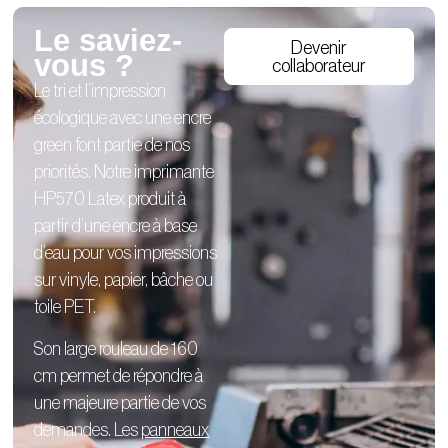
Le saviez-
Devenir
vous ?
collaborateur
Le tri et l’impression
écologique avec une encre
green font partie de nos
priorités. Notre imprimante
HP570 Latex produit à
partir d’une encre à base
d’eau pour vos impressions
sur vinyle, papier, bâche ou
toile PET.
Son large rouleau de 160
cm permet de répondre à
une majeure partie de vos
demandes. Les
panneaux