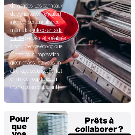
demandes. Les
panneaux
de signalisation
, le
wallart
intérieur
personnalisé
ou
même les
autocollants de
voiture
peuvent être réalisés
à partir d’encre écologique.
Optez pour l’impression
green et assurez-vous un
affichage sécurisé. Parfait
en milieu hospitalier, en
crèche ou au restaurant !
Pour
Prêts à
que
collaborer ?
vos