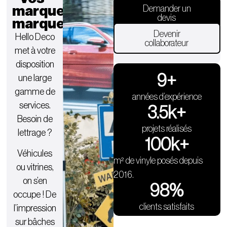
marques
Demander un
devis
marquent.
Devenir
Hello Deco
collaborateur
met à votre
disposition
9
+
une large
gamme de
années d’expérience
services.
3.5
k+
Besoin de
projets réalisés
lettrage ?
100
k+
Véhicules
m² de vinyle posés depuis
ou vitrines,
2016.
on s’en
98
%
occupe ! De
clients satisfaits
l’impression
sur bâches