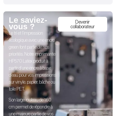
Le saviez-
Devenir
vous ?
collaborateur
Le tri et l’impression
écologique avec une encre
green font partie de nos
priorités. Notre imprimante
HP570 Latex produit à
partir d’une encre à base
d’eau pour vos impressions
sur vinyle, papier, bâche ou
toile PET.
Son large rouleau de 160
cm permet de répondre à
une majeure partie de vos