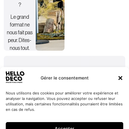
?
Le grand
format ne
nous fait pas
peur. Dites-
nous tout.
Gérer le consentement
Nous utilisons des cookies pour améliorer votre expérience et
analyser la navigation. Vous pouvez accepter ou refuser leur
Nos
Services
+352 27
HELLO
utilisation, mais certaines fonctionnalités pourraient être limitées
engagements
Réalisations
44 99 88
DECO
en cas de refus.
Jobs
À propos
contact@hello-
1, Millewee
Demander
un devis
Contact
deco.com
L-8552
Accepter
Oberpallen