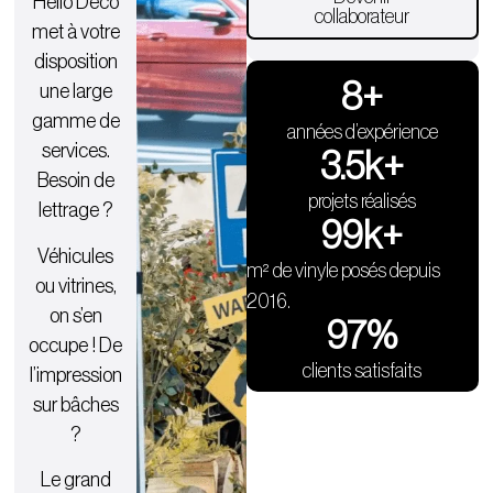
Hello Deco
collaborateur
met à votre
disposition
9
+
une large
gamme de
années d’expérience
services.
3.5
k+
Besoin de
projets réalisés
lettrage ?
100
k+
Véhicules
m² de vinyle posés depuis
ou vitrines,
2016.
on s’en
98
%
occupe ! De
clients satisfaits
l’impression
sur bâches
?
Le grand