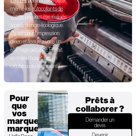
intérieur
personnalisé
ou
même les
autocollants de
voiture
peuvent être réalisés
à partir d’encre écologique.
Optez pour l’impression
green et assurez-vous un
affichage sécurisé. Parfait
en milieu hospitalier, en
crèche ou au restaurant !
Pour
Prêts à
que
collaborer ?
vos
marques
Demander un
devis
marquent.
Devenir