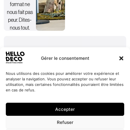
format ne
nous fait pas
peur. Dites-
nous tout.
Gérer le consentement
Nous utilisons des cookies pour améliorer votre expérience et
analyser la navigation. Vous pouvez accepter ou refuser leur
Nos
Services
+352 27
HELLO
utilisation, mais certaines fonctionnalités pourraient être limitées
engagements
Réalisations
44 99 88
DECO
en cas de refus.
Jobs
À propos
contact@hello-
1, Millewee
Demander
un devis
Contact
deco.com
L-8552
Accepter
Oberpallen
Luxembourg
Refuser
Politique de
Site réalisé par
LINC
© 2026 HELLO