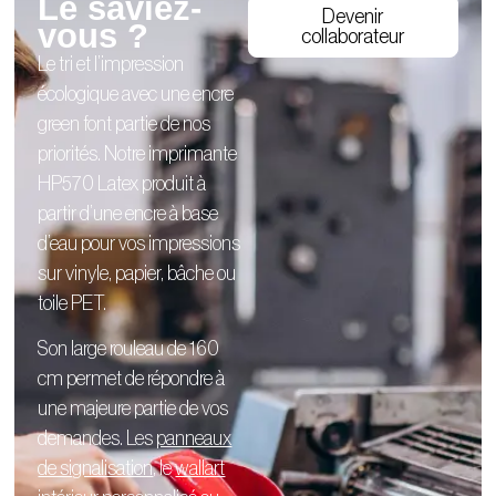
Le saviez-
Devenir
vous ?
collaborateur
Le tri et l’impression
écologique avec une encre
green font partie de nos
priorités. Notre imprimante
HP570 Latex produit à
partir d’une encre à base
d’eau pour vos impressions
sur vinyle, papier, bâche ou
toile PET.
Son large rouleau de 160
cm permet de répondre à
une majeure partie de vos
demandes. Les
panneaux
de signalisation
, le
wallart