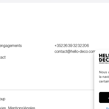
 engagements
+352 26 39 32 32 206
contact@hello-deco.com
act
Nous u
la nav
certai
oup
kies
Mentions légales
P