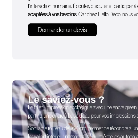
l’interaction humaine. Écouter, discuter et participer
adaptées à vos besoins
. Car chez Hello Deco, nous vou
Demander un devis
Le saviez-vous ?
Le tri et l’impression écologique avec une encre green
partir d’une encre à base d’eau pour vos impressions su
Son large rouleau de 160 cm permet de répondre à u
le
wallart intérieur
personnalisé
ou même les
autocoll