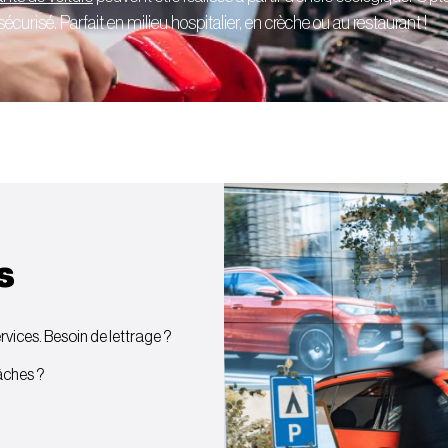
curisé. Parfait en milieu hospitalier, en crèche ou au restaurant !
s
vices. Besoin de lettrage ?
bâches ?