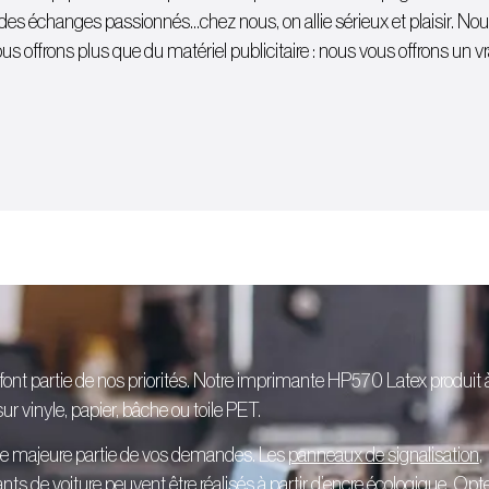
 à des échanges passionnés…chez nous, on allie sérieux et plaisir. N
s offrons plus que du matériel publicitaire : nous vous offrons un vra
 font partie de nos priorités. Notre imprimante HP570 Latex produit 
r vinyle, papier, bâche ou toile PET.
ne majeure partie de vos demandes. Les
panneaux de signalisation
,
ants de voiture
peuvent être réalisés à partir d’encre écologique. Opt