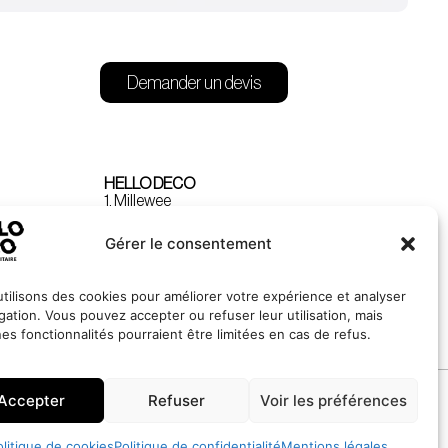
Demander un devis
HELLO DECO
1, Millewee
L-8552 Oberpallen
Luxembourg
Gérer le consentement
tilisons des cookies pour améliorer votre expérience et analyser
igation. Vous pouvez accepter ou refuser leur utilisation, mais
nes fonctionnalités pourraient être limitées en cas de refus.
Accepter
Refuser
Voir les préférences
Site réalisé par
LINC
olitique de cookies
Politique de confidentialité
Mentions légales