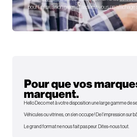
pour l’impression green et assurez-vous un affichage sé
Pour que vos marque
marquent.
Hello Deco met à votre disposition une large gamme de ser
Véhicules ou vitrines, on s’en occupe ! De l’impression sur 
Le grand format ne nous fait pas peur. Dites-nous tout.