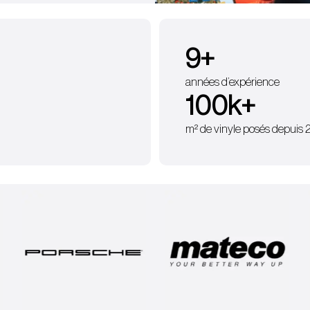
9
+
années d’expérience
100
k+
m² de vinyle posés depuis 