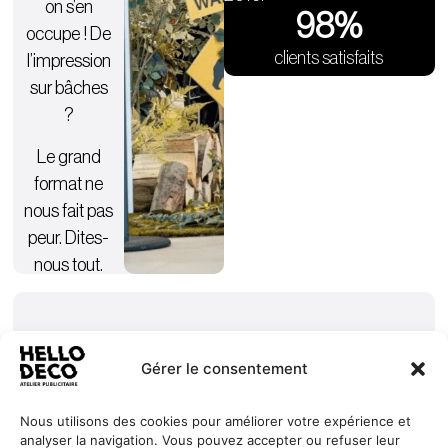
on s’en
98
%
occupe ! De
clients satisfaits
l’impression
sur bâches
?
Le grand
format ne
nous fait pas
peur. Dites-
nous tout.
Gérer le consentement
Nous utilisons des cookies pour améliorer votre expérience et
analyser la navigation. Vous pouvez accepter ou refuser leur
Nos
Services
+352 27
HELLO