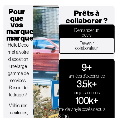
Pour
Prêts à
que
collaborer ?
vos
marques
Demander un
devis
marquent.
Devenir
Hello Deco
collaborateur
met à votre
disposition
9
+
une large
gamme de
années d’expérience
services.
3.5
k+
Besoin de
projets réalisés
lettrage ?
100
k+
Véhicules
m² de vinyle posés depuis
ou vitrines,
2016.