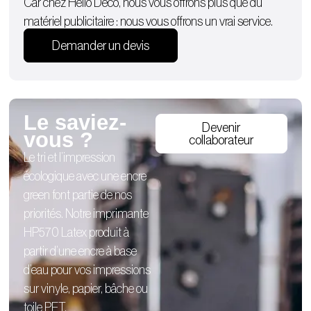
Car chez Hello Deco, nous vous offrons plus que du
matériel publicitaire : nous vous offrons un vrai service.
Demander un devis
Le saviez-
Devenir
vous ?
collaborateur
Le tri et l’impression
écologique avec une encre
green font partie de nos
priorités. Notre imprimante
HP570 Latex produit à
partir d’une encre à base
d’eau pour vos impressions
sur vinyle, papier, bâche ou
toile PET.