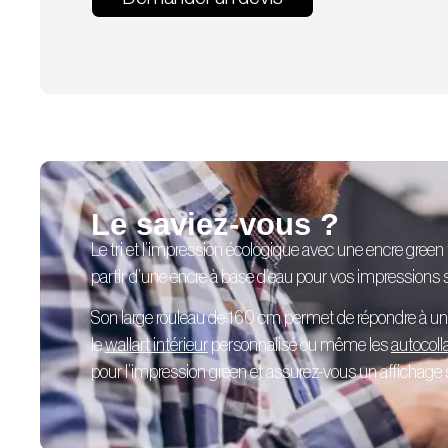
Le saviez-vous ?
Le tri et l’impression écologique avec une encre green
partir d’une encre à base d’eau pour vos impressions su
Son large rouleau de 160 cm permet de répondre à u
le
wallart intérieur
personnalisé
ou même les
autocoll
pour l’impression green et assurez-vous un affichage sé