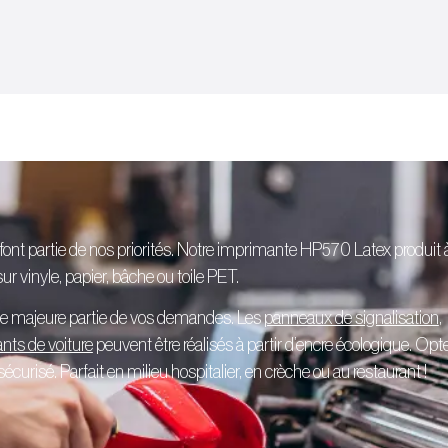
 font partie de nos priorités. Notre imprimante HP570 Latex produit 
r vinyle, papier, bâche ou toile PET.
ne majeure partie de vos demandes. Les
panneaux de signalisation
,
ants de voiture
peuvent être réalisés à partir d’encre écologique. Opt
curisé. Parfait en milieu hospitalier, en crèche ou au restaurant !