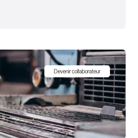
Devenir collaborateur
à
ez