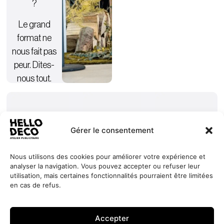
?
Le grand
format ne
nous fait pas
peur. Dites-
nous tout.
Gérer le consentement
Nous utilisons des cookies pour améliorer votre expérience et
analyser la navigation. Vous pouvez accepter ou refuser leur
Nos
Services
+352 27
HELLO
utilisation, mais certaines fonctionnalités pourraient être limitées
engagements
Réalisations
44 99 88
DECO
en cas de refus.
Jobs
À propos
contact@hello-
1, Millewee
Demander
un devis
Contact
deco.com
L-8552
Accepter
Oberpallen