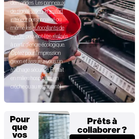
demandes. Les
panneaux
de signalisation
, le
wallart
intérieur
personnalisé
ou
même les
autocollants de
voiture
peuvent être réalisés
à partir d’encre écologique.
Optez pour l’impression
green et assurez-vous un
affichage sécurisé. Parfait
en milieu hospitalier, en
crèche ou au restaurant !
Pour
Prêts à
que
collaborer ?
vos