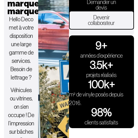
marques
Demander un
devis
marquent.
Devenir
Hello Deco
collaborateur
met à votre
disposition
9
+
une large
gamme de
années d’expérience
services.
3.5
k+
Besoin de
projets réalisés
lettrage ?
100
k+
Véhicules
m² de vinyle posés depuis
ou vitrines,
2016.
on s’en
98
%
occupe ! De
clients satisfaits
l’impression
sur bâches