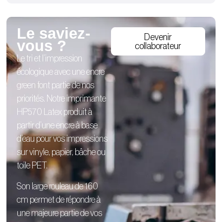
Le saviez-
Devenir
vous ?
collaborateur
Le tri et l’impression
écologique avec une encre
green font partie de nos
priorités. Notre imprimante
HP570 Latex produit à
partir d’une encre à base
d’eau pour vos impressions
sur vinyle, papier, bâche ou
toile PET.
Son large rouleau de 160
cm permet de répondre à
une majeure partie de vos