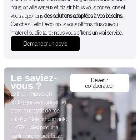
nous, on allie sérieux et plaisir. Nous vous conseillons et
vous apportons
des solutions adaptées à vos besoins
.
Car chez Hello Deco, nous vous offrons plus que du
matériel publicitaire : nous vous offrons un vrai service.
Demander un devis
Le saviez-
Devenir
vous ?
collaborateur
Le tri et l’impression
écologique avec une encre
green font partie de nos
priorités. Notre imprimante
HP570 Latex produit à
partir d’une encre à base