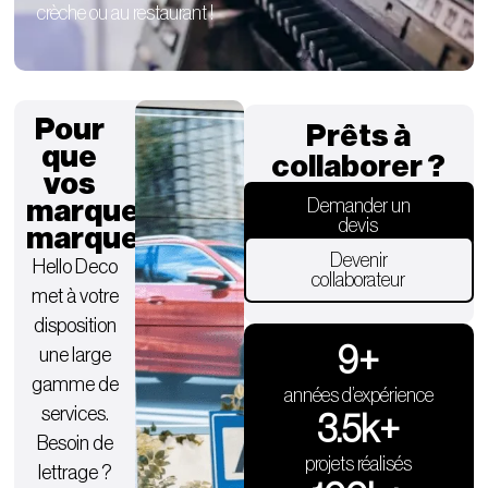
crèche ou au restaurant !
Pour
Prêts à
que
collaborer ?
vos
marques
Demander un
devis
marquent.
Devenir
Hello Deco
collaborateur
met à votre
disposition
9
+
une large
gamme de
années d’expérience
services.
3.5
k+
Besoin de
projets réalisés
lettrage ?