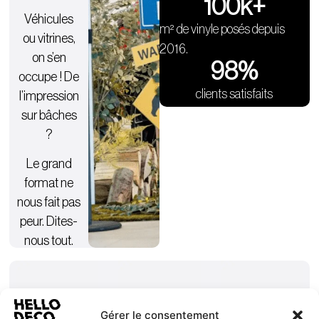
100
k+
Véhicules
m² de vinyle posés depuis
ou vitrines,
2016.
on s’en
98
%
occupe ! De
clients satisfaits
l’impression
sur bâches
?
Le grand
format ne
nous fait pas
peur. Dites-
nous tout.
Gérer le consentement