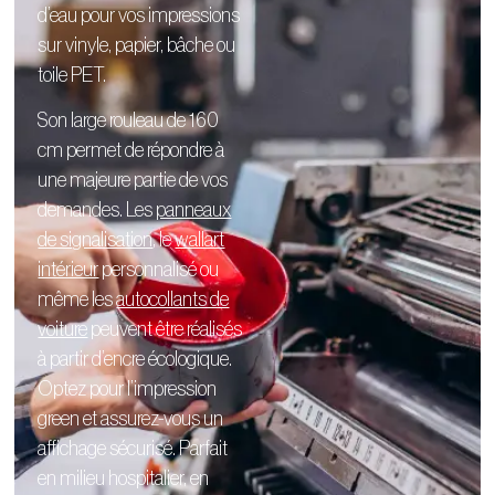
d’eau pour vos impressions
sur vinyle, papier, bâche ou
toile PET.
Son large rouleau de 160
cm permet de répondre à
une majeure partie de vos
demandes. Les
panneaux
de signalisation
, le
wallart
intérieur
personnalisé
ou
même les
autocollants de
voiture
peuvent être réalisés
à partir d’encre écologique.
Optez pour l’impression
green et assurez-vous un
affichage sécurisé. Parfait
en milieu hospitalier, en