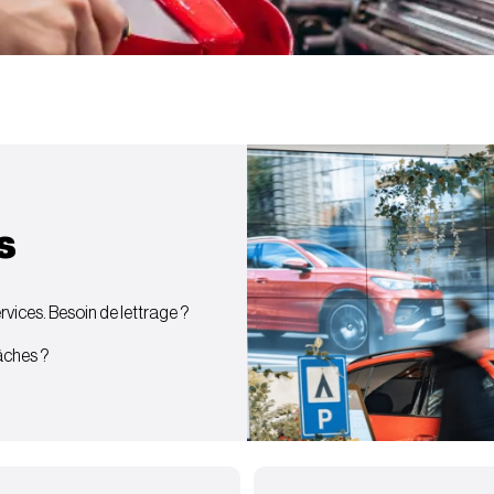
s
vices. Besoin de lettrage ?
bâches ?