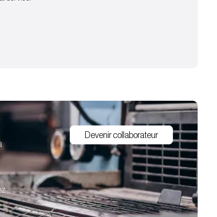
Devenir collaborateur
à
ez