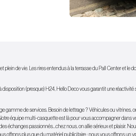
et plein de vie. Les rires entendus à la terrasse du Pall Center et le d
isposition (presque) H24, Hello Deco vous garantit une réactivité sans
 large gamme de services. Besoin de lettrage ?
Véhicules
ou
vitrines
, 
Notre équipe multi-casquette est là pour vous accompagner dans votr
 à des échanges passionnés…chez nous, on allie sérieux et plaisir. N
s offrons plus que du matériel publicitaire : nous vous offrons un vra