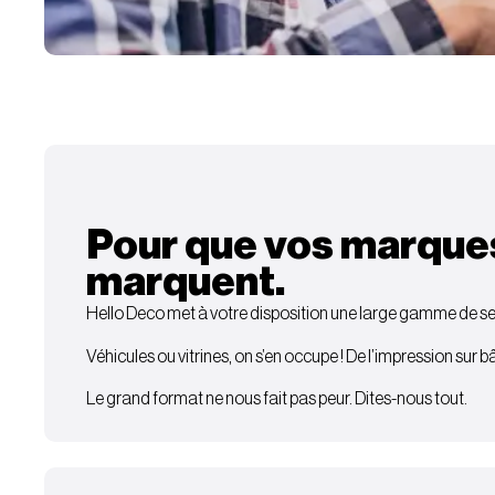
Pour que vos marque
marquent.
Hello Deco met à votre disposition une large gamme de ser
Véhicules ou vitrines, on s’en occupe ! De l’impression sur 
Le grand format ne nous fait pas peur. Dites-nous tout.