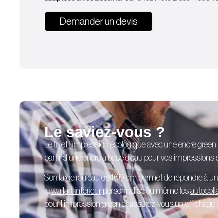
Demander un devis
Le saviez-vous ?
Le tri et l’impression écologique avec une encre green
partir d’une encre à base d’eau pour vos impressions su
Son large rouleau de 160 cm permet de répondre à u
le
wallart intérieur
personnalisé
ou même les
autocoll
pour l’impression green et assurez-vous un affichage sé