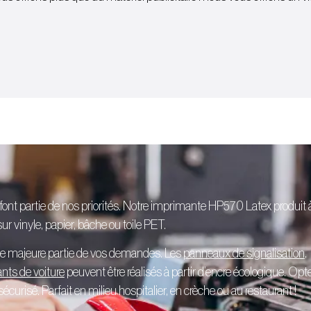
 font partie de nos priorités. Notre imprimante HP570 Latex produit 
r vinyle, papier, bâche ou toile PET.
ne majeure partie de vos demandes. Les
panneaux de signalisation
,
ants de voiture
peuvent être réalisés à partir d’encre écologique. Opt
curisé. Parfait en milieu hospitalier, en crèche ou au restaurant !