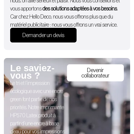
nous, on allie sérieux et plaisir. Nous vous conseillons et
vous apportons
des solutions adaptées à vos besoins
.
Car chez Hello Deco, nous vous offrons plus que du
matériel publicitaire : nous vous offrons un vrai service.
Demander un devis
Le saviez-
Devenir
vous ?
collaborateur
Le tri et l’impression
écologique avec une encre
green font partie de nos
priorités. Notre imprimante
HP570 Latex produit à
partir d’une encre à base
d’eau pour vos impressions