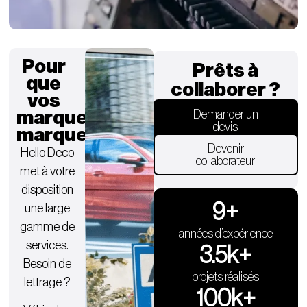
Pour
Prêts à
que
collaborer ?
vos
marques
Demander un
devis
marquent.
Devenir
Hello Deco
collaborateur
met à votre
disposition
9
+
une large
gamme de
années d’expérience
services.
3.5
k+
Besoin de
projets réalisés
lettrage ?
100
k+