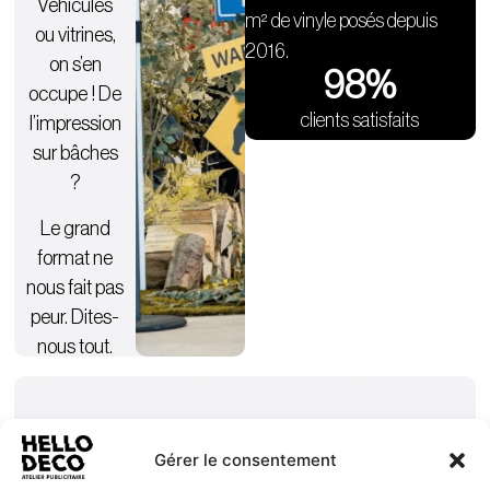
Véhicules
m² de vinyle posés depuis
ou vitrines,
2016.
on s’en
98
%
occupe ! De
clients satisfaits
l’impression
sur bâches
?
Le grand
format ne
nous fait pas
peur. Dites-
nous tout.
Gérer le consentement