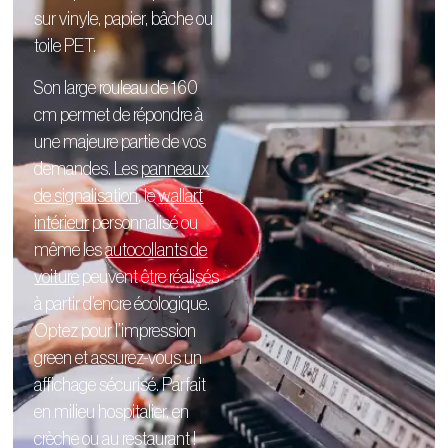
sur vinyle, papier, bâche ou
toile PET.
Son large rouleau de 160
cm permet de répondre à
une majeure partie de vos
demandes. Les
panneaux
de signalisation
, le
wallart
intérieur
personnalisé
ou
même les
autocollants de
voiture
peuvent être réalisés
à partir d’encre écologique.
Optez pour l’impression
green et assurez-vous un
affichage sécurisé. Parfait
en milieu hospitalier, en
crèche ou au restaurant !