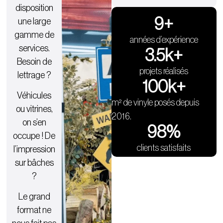
disposition
9
+
une large
gamme de
années d’expérience
services.
3.5
k+
Besoin de
projets réalisés
lettrage ?
100
k+
Véhicules
m² de vinyle posés depuis
ou vitrines,
2016.
on s’en
98
%
occupe ! De
clients satisfaits
l’impression
sur bâches
?
Le grand
format ne