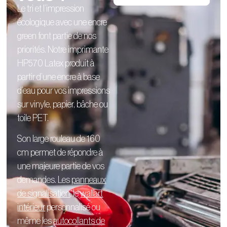
Le tri et l’impression
écologique avec une encre
green font partie de nos
priorités. Notre imprimante
HP570 Latex produit à
partir d’une encre à base
d’eau pour vos impressions
sur vinyle, papier, bâche ou
toile PET.
Son large rouleau de 160
cm permet de répondre à
une majeure partie de vos
demandes. Les
panneaux
de signalisation
, le
wallart
intérieur
personnalisé
ou
même les
autocollants de