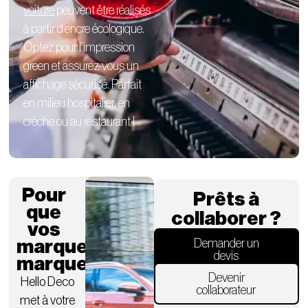
voiture
peuvent être réalisés
à partir d’encre écologique.
Optez pour l’impression
green et assurez-vous un
affichage sécurisé. Parfait
en milieu hospitalier, en
crèche ou au restaurant !
Pour
Prêts à
que
collaborer ?
vos
marques
Demander un
devis
marquent.
Devenir
Hello Deco
collaborateur
met à votre