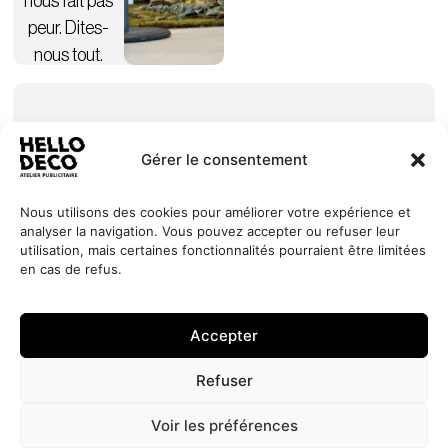
nous fait pas
peur. Dites-
nous tout.
Gérer le consentement
Nous utilisons des cookies pour améliorer votre expérience et
analyser la navigation. Vous pouvez accepter ou refuser leur
Nos
Services
+352 27
HELLO
utilisation, mais certaines fonctionnalités pourraient être limitées
engagements
Réalisations
44 99 88
DECO
en cas de refus.
Jobs
À propos
contact@hello-
1, Millewee
Demander
un devis
Contact
deco.com
L-8552
Accepter
Oberpallen
Luxembourg
Refuser
Politique de
Site réalisé par
LINC
© 2026 HELLO
confidentialité
Voir les préférences
DECO. une société
Politique de cookies