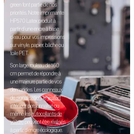
green font partie de nos
priorités. Notre imprimante
HP570 Latex produit à
partir d’une encre à base
d’eau pour vos impressions
sur vinyle, papier, bâche ou
toile PET.
Son large rouleau de 160
cm permet de répondre à
une majeure partie de vos
demandes. Les
panneaux
de signalisation
, le
wallart
intérieur
personnalisé
ou
même les
autocollants de
voiture
peuvent être réalisés
à partir d’encre écologique.