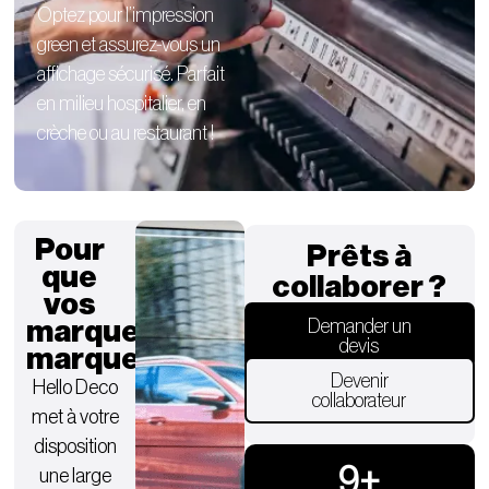
Optez pour l’impression
green et assurez-vous un
affichage sécurisé. Parfait
en milieu hospitalier, en
crèche ou au restaurant !
Pour
Prêts à
que
collaborer ?
vos
marques
Demander un
devis
marquent.
Devenir
Hello Deco
collaborateur
met à votre
disposition
9
+
une large